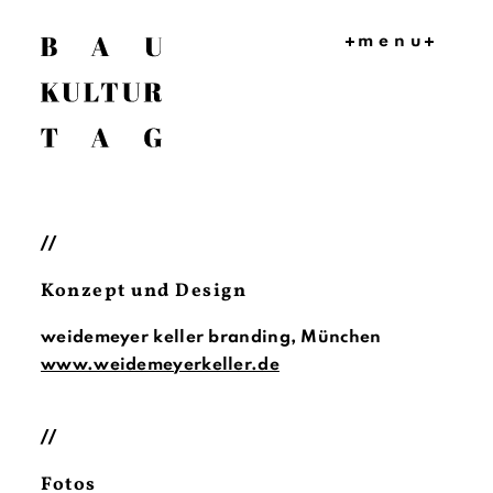
menu
HOME
PROGRA
MM
SPEAKER
PARTNER
//
IMPRESS
IONEN
Konzept und Design
PRESSE
MAGAZI
weidemeyer keller branding, München
N
www.weidemeyerkeller.de
//
Fotos