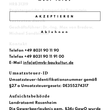
HRB 31319
Registergericht: Amtsgericht Traunstein
AKZEPTIEREN
Vertreten durch
Geschäftsführer: Dr.-Ing. Max von Bredow,
Ablehnen
Michael Sandbichler
Kontakt
Telefon +49 8031 90 11 90
Telefax +49 8031 90 11 91 00
E-Mail
info(at)mvb-baukultur.de
Umsatzsteuer-ID
Umsatzsteuer-Identifikationsnummer gemäß
§27 a Umsatzsteuergesetz: DE355274317
Aufsichtsbehörde
Landratsamt Rosenheim
Die Gewerbeerlaubnis gem. §34c GewO wurde